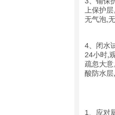
3、
铺保
上保护层
无气泡
,
4、
闭水
24
小时
,
疏忽大意
酸防水层
1
、应对