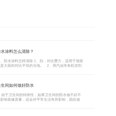
防水涂料怎么清除？
一、防水涂料怎样清除 1、刮，对比费力，适用于墙面
或是大面积对比平坦的当地。 2、用汽油等有机溶剂
，对比费钱，作用好。 &n...
卫生间如何做好防水
由于卫生间的特殊性，如果卫生间的防水做不好不
仅影响装修质量，还会对平常生活有所影响，因此做
好卫生间的防水一直都是大家比较重视的环节。下面
佳帝防水为你详细介绍如何做好卫生间的防...