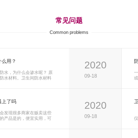
常见问题
Common problems
什么用？
2020
防水，为什么会渗水呢？ 原
09-18
防水材料。卫生间防水材料
 刚性防水材料一...
洗
遇上了吗
2020
会发现很多商家在贩卖这些
09-18
的产品是的，便宜实用，可
修，如果要买地下室专用防
很多细节，因为防水涂料产
由