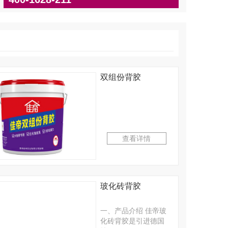
双组份背胶
查看详情
玻化砖背胶
一、产品介绍 佳帝玻
化砖背胶是引进德国