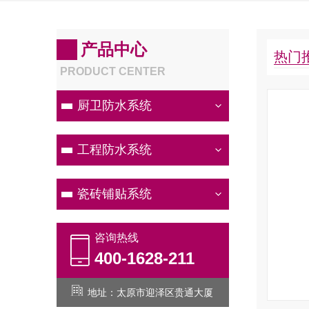
产品中心
热门
PRODUCT CENTER
贴砖宝
厨卫防水系统
一、 产品说明 佳帝贴砖宝--高效瓷砖粘结剂是采
工程防水系统
用欧洲*技术与原料配方，由高效活性胶凝材料、矿
物添加剂、高分子聚合物等精制而成。该产品是一种
瓷砖铺贴系统
新型可靠的专用于墙地砖粘贴的产品！二、产品特点
1、与水泥...
咨询热线
400-1628-211
查看详情
咨询热线
地址：太原市迎泽区贵通大厦
400-1628-211