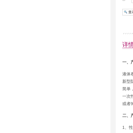
查
详
一、
液体
新型
简单
一次
或者
二、
1、