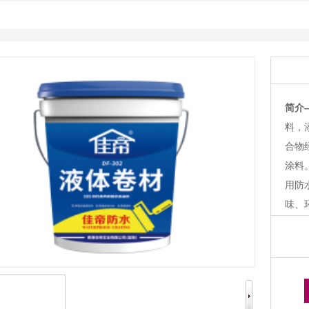
简介
料，
合物
涂料
用防
味、