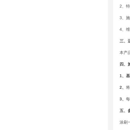
2、
3、
4、
三、
本产
四、
1、
2、
将
3、
每
五、
涂刷