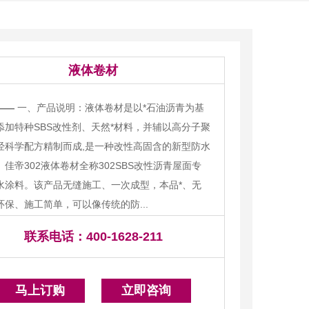
液体卷材
——
一、产品说明：液体卷材是以*石油沥青为基
添加特种SBS改性剂、天然*材料，并辅以高分子聚
经科学配方精制而成,是一种改性高固含的新型防水
。佳帝302液体卷材全称302SBS改性沥青屋面专
水涂料。该产品无缝施工、一次成型，本品*、无
环保、施工简单，可以像传统的防...
联系电话：
400-1628-211
马上订购
立即咨询