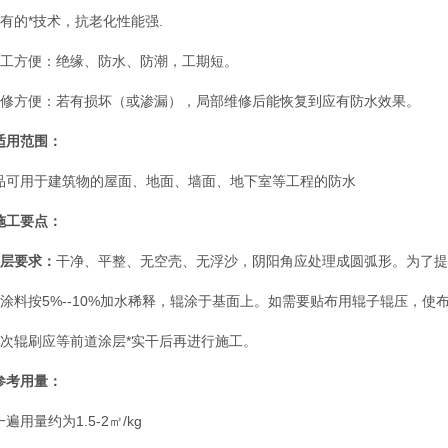
特有的*技术，抗老化性能强.
施工方便：绝缘、防水、防潮，工期短。
维修方便：若有损坏（或渗漏），局部维修后能恢复到应有防水效果。
适用范围：
品可用于建筑物的屋面、地面、墙面、地下室等工程的防水
施工要点：
基层要求：
干净、平整、无空壳、无浮沙，阴阳角应处理成圆弧形。为了提
涂料按
5%--10%加水稀释，辊涂于基面上。如需要贴布用辊子辊压，使
次辊刷应等前道涂层*实干后再进行施工。
参考用量：
一遍用量约为
1.5-2
㎡
/kg