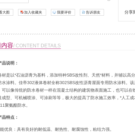
分享
看大图
加入收藏夹
我要评价
告诉朋友
情内容
/ CONTENT DETAILS
产品说明：
卷材
是以*石油沥青为基料，添加特种
SBS改性剂、天然*材料，并辅以高
防水涂料。佳帝302液体卷材全称302SBS改性沥青屋面专用防水涂料。
，可以像传统的防水卷材一样在混凝土结构的建筑物表面施工，也可以在
性成型、可机械喷涂、可涂刷等等，极大的提高了防水施工效率，*人工
911聚氨酯防水。
产品特点：
性能优良：具有良好的耐低温、耐热性、耐腐蚀性，粘结力强。